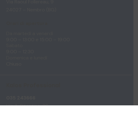
Via Raoul Follereau, 9
24027 – Nembro (BG)
Orari di apertura
Da martedì a venerdì
9:00 – 13:00 e
15:00 – 19:00
Sabato
9:00 – 12:30
Domenica e lunedì
Chiuso
Kalos Professional
035 243666
Via A. Pitentino, 26
24124 – Bergamo (BG)
Orari di apertura
Lunedì