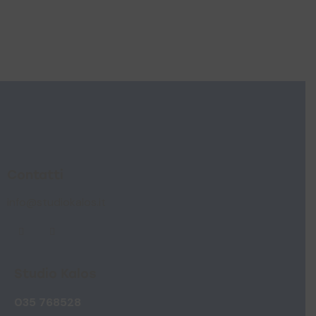
Contatti
info@studiokalos.it
Studio Kalos
035 768528