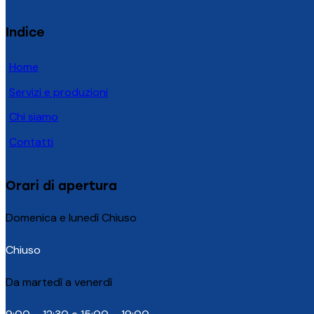
Indice
Home
Servizi e produzioni
Chi siamo
Contatti
Orari di apertura
Domenica e lunedì Chiuso
Chiuso
Da martedì a venerdì