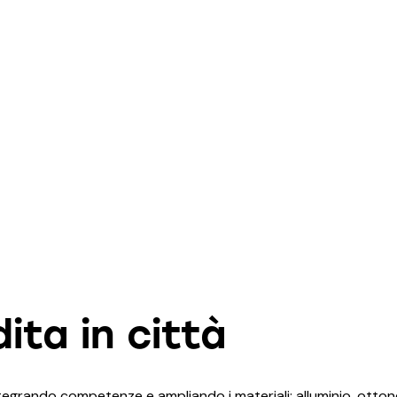
ita in città
tegrando competenze e ampliando i materiali: alluminio, ottone