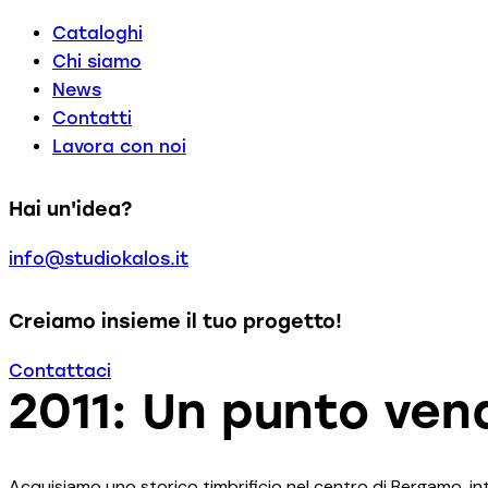
Cataloghi
Chi siamo
News
Contatti
Lavora con noi
facebook-
instagram
Hai un'idea?
1
info@studiokalos.it
Creiamo insieme il tuo progetto!
Contattaci
2011: Un punto vend
Acquisiamo uno storico timbrificio nel centro di Bergamo, in