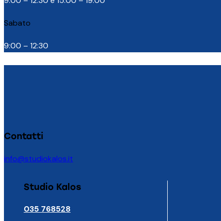
9:00 – 12:30 e 15:00 – 19:00
Sabato
9:00 – 12:30
Contatti
info@studiokalos.it
facebook-
instagram
1
Studio Kalos
035 768528