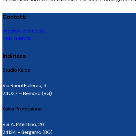
Contatti
info@studiokalos.it
035 768528
facebook-
instagram
1
Indirizzo
Studio Kalos
Via Raoul Follerau, 9
24027 – Nembro (BG)
Kalos Professional
Via A. Pitentino, 26
24124 – Bergamo (BG)